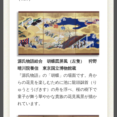
源氏物語絵合 胡蝶図屏風（左隻） 狩野
晴川院養信 東京国立博物館蔵
『源氏物語』の「胡蝶」の場面です。舟か
らの花見を楽しむために池に龍頭鷁首（り
ゅうとうげきす）の舟を浮べ、桜の樹下で
童子が舞う華やかな貴族の花見風景が描か
れています。