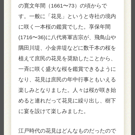
の寛文年間（1661〜73）の頃からで
す。一般に「花見」というと寺社の境内
に咲く一本桜の鑑賞でした。享保年間
(1716〜36)に八代将軍吉宗が、飛鳥山や
隅田川堤、小金井堤などに数千本の桜を
植えて庶民の花見を奨励したことから、
一斉に咲く盛大な桜を鑑賞できるように
なり、花見は庶民の年中行事ともいえる
楽しみとなりました。人々は桜が咲き始
めると連れだって花見に繰り出し、樹下
に宴を設けて楽しみました。
江戸時代の花見はどんなものだったので