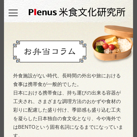
外食施設がない時代、長時間の外出や旅における
食事は携帯食が一般的でした。
日本における携帯食は、持ち運びの出来る容器が
工夫され、さまざまな調理方法の
おかずや食材の
彩りに配慮した盛り付け、季節感も盛り込む工夫
を凝らした日本
独自の食文化となり、今や海外で
はBENTOという固有名詞になるまでになっていま
す。