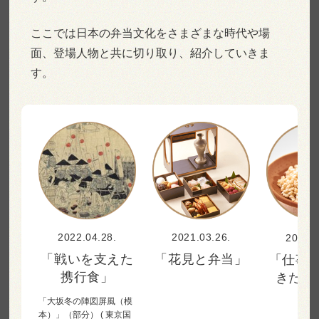
ここでは日本の弁当文化をさまざまな時代や場
面、登場人物と共に切り取り、
紹介していきま
す。
2022.04.28.
2021.03.26.
2020.0
「戦いを支えた
「花見と弁当」
「仕事
携行食」
きたお
「大坂冬の陣図屏風（模
本）」（部分）
( 東京国