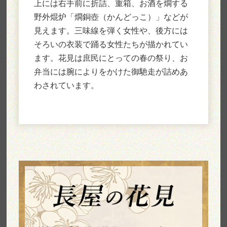
上には右手前に折詰、重箱、お酒を燗する
野外焜炉「燗銅壺（かんどっこ）」などが
見えます。三味線を弾く女性や、後方には
そろいの衣装で踊る女性たちが描かれてい
ます。花見は庶民にとっての春の祭り、お
弁当には腕によりをかけた御馳走が詰めあ
わされています。