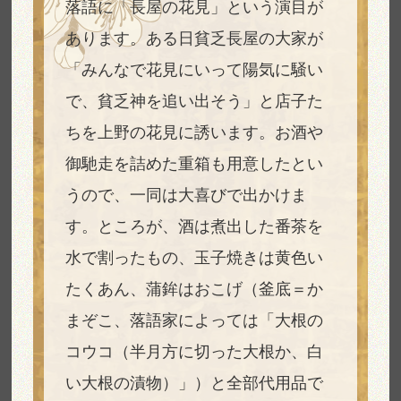
落語に「長屋の花見」という演目が
あります。ある日貧乏長屋の大家が
「みんなで花見にいって陽気に騒い
で、貧乏神を追い出そう」と店子た
ちを上野の花見に誘います。お酒や
御馳走を詰めた重箱も用意したとい
うので、一同は大喜びで出かけま
す。ところが、酒は煮出した番茶を
水で割ったもの、玉子焼きは黄色い
たくあん、蒲鉾はおこげ（釜底＝か
まぞこ、落語家によっては「大根の
コウコ（半月方に切った大根か、白
い大根の漬物）」）と全部代用品で