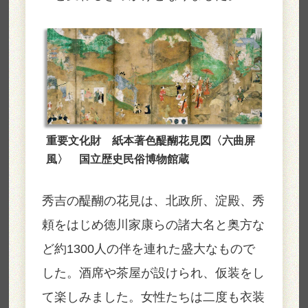
重要文化財 紙本著色醍醐花見図〈六曲屏
風〉 国立歴史民俗博物館蔵
秀吉の醍醐の花見は、北政所、淀殿、秀
頼をはじめ徳川家康らの諸大名と奥方な
ど約1300人の伴を連れた盛大なもので
した。酒席や茶屋が設けられ、仮装をし
て楽しみました。女性たちは二度も衣装