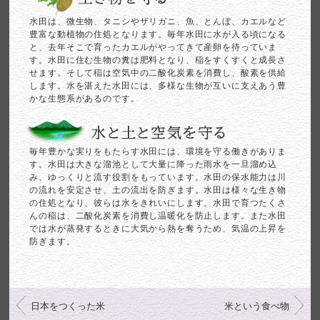
水田は、微生物、タニシやザリガニ、魚、とんぼ、カエルなど
豊富な動植物の住処となります。毎年水田に水が入る頃になる
と、去年そこで育ったカエルがやってきて産卵を待っていま
す。水田に住む生物の糞は肥料となり、稲をすくすくと成長さ
せます。そして稲は空気中の二酸化炭素を消費し、酸素を供給
します。水を湛えた水田には、多様な生物が互いに支えあう豊
かな生態系があるのです。
毎年豊かな実りをもたらす水田には、環境を守る働きがありま
す。水田は大きな溜池として大量に降った雨水を一旦溜め込
み、ゆっくりと流す役割をもっています。水田の保水能力は川
の流れを安定させ、土の流出を防ぎます。水田は様々な生き物
の住処となり、彼らは水をきれいにします。水田で育つたくさ
んの稲は、二酸化炭素を消費し温暖化を防止します。また水田
では水が蒸発するときに大気から熱を奪うため、気温の上昇を
防ぎます。
日本をつくった米
米という食べ物