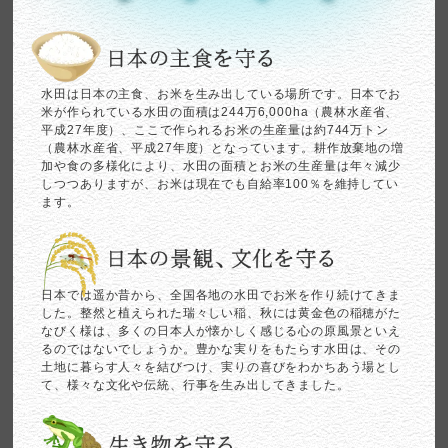
水田は日本の主食、お米を生み出している場所です。日本でお
米が作られている水田の面積は244万6,000ha（農林水産省、
平成27年度）、ここで作られるお米の生産量は約744万トン
（農林水産省、平成27年度）となっています。耕作放棄地の増
加や食の多様化により、水田の面積とお米の生産量は年々減少
しつつありますが、お米は現在でも自給率100％を維持してい
ます。
日本では遥か昔から、全国各地の水田でお米を作り続けてきま
した。整然と植えられた瑞々しい稲、秋には黄金色の稲穂がた
なびく様は、多くの日本人が懐かしく感じる心の原風景といえ
るのではないでしょうか。豊かな実りをもたらす水田は、その
土地に暮らす人々を結びつけ、実りの喜びをわかちあう場とし
て、様々な文化や伝統、行事を生み出してきました。