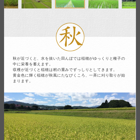
秋が近づくと、水を抜いた田んぼでは稲穂がゆっくりと種子の
中に栄養を蓄えます。
収穫が近づくと稲穂は籾の重みでずっしり
としてきます。
黄金色に輝く稲穂が秋風にたなびくころ、
一斉に刈り取りが始
まります。