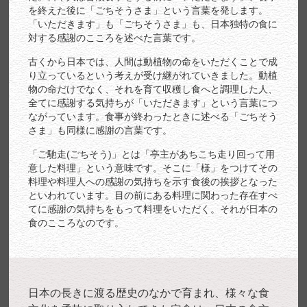
を終えた後に「ごちそうさま」という言葉を発します。
「いただきます」も「ごちそうさま」も、日本独特の食に
対する感謝のこころを述べた言葉です。
古くから日本では、人間は動植物の命をいただくことで成
り立っているという考えが受け継がれていきました。動植
物の命だけでなく、それを育て収穫し食へと調理した人、
全てに感謝する気持ちが「いただきます」という言葉につ
ながっています。食事が終わったときに述べる「ごちそう
さま」も同様に感謝の言葉です。
「ご馳走(ごちそう)」とは「亭主があちこち走り回って用
意した料理」という意味です。そこに「様」をつけてその
料理や料理人への感謝の気持ちを示す食後の挨拶となった
といわれています。目の前にある料理に関わった存在すべ
てに感謝の気持ちをもって料理をいただく。それが日本の
食のこころなのです。
日本の長きに渡る歴史のなかで育まれ、様々な食