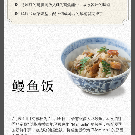
❼
将炸好的鸡腿肉放入➎的南蛮醋中，吸收酱汁的味道。
❽
鸡块和蔬菜装盘，配上切成薄片的酸橘就完成了。
7月末至8月初被称为 "土用丑日"，会有很多人吃鳗鱼。本次 "四
季的定食" 选取在关西地区被称作 "Mamushi" 的鳗鱼，搭配夏季
的新鲜牛蒡，做成独创鳗鱼饭。将鳗鱼饭称为 "Mamushi" 的原因