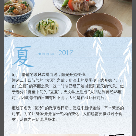
5月，舒适的暖风吹拂而过，阳光开始变强。
迎来二十四节气的 "立夏" 之后，历法上的夏季便正式开始了。正
如 "立夏" 的字面之意，这一时节已经开始感受到夏天的气息。位
于春分和夏至中间的 "立夏"，天文学上是指 "太阳达到黄经45度
时"，因此每年的日期有所不同，大约是在5月5日前后。
度过了名为 "花冷" 的微寒春日后，便迎来新绿盎然、草木繁盛的
时节。为了让身体慢慢适应气温的变化，人们也需要摄取时令食
材，从体内开始调理身体。