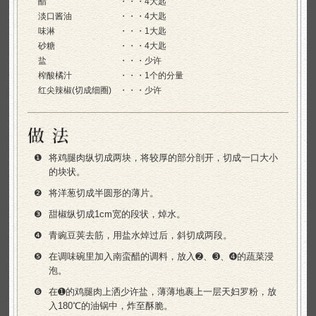
醋
4大匙
淡口酱油
4大匙
味淋
1大匙
砂糖
4大匙
盐
少许
榨酸橘汁
1个的分量
红尖辣椒(切成细圈)
少许
❶
将鸡腿肉纵切成两块，将较厚的部分剖开，切成一口大小
的块状。
❷
将洋葱切成半圆形的薄片。
❸
甜椒纵切成1cm宽的段状，焯水。
❹
青豌豆荚去筋，用盐水焯过后，斜切成两段。
❺
在调味碗里加入南蛮醋的调料，放入➋、➌、➍的蔬菜浸
泡。
❻
在➊的鸡腿肉上洒少许盐，薄薄地裹上一层天妇罗粉，放
入180℃的油锅中，炸至酥脆。