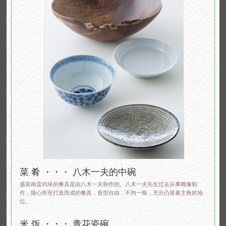
菜 肴 ・・・ 八木一夫的中碗
盛装南蛮鸡块的餐具是由八木一夫制作的。八木一夫先生过去从事雕像制
作，随心所至打造而成的餐具，造型自由，不拘一格，充分凸显着主角的地
位。
米 饭 ・・・ 青花瓷碗