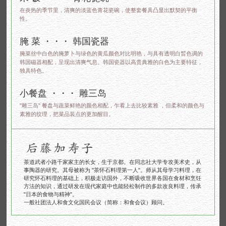
在炎热的季节里，清爽的淡蓝色青花瓷碗，使整套餐具凸显出默契的平衡
性。
腌 菜 ・・・ 韩国瓷器
腌菜丝中白色的腌萝卜与绿色的黄瓜颜色对比明艳，与具有透明白晳色调的
韩国磁器相配，呈现出清爽气息。韩国瓷器以高贵典雅的白色为主要特征，
独具特色。
小餐盘 ・・・ 雕三岛
"雕三岛" 餐盘与蔬菜鲜艳的颜色相配，乍看上去比较素雅 ，但柔和的颜色与
素雅的纹理，把菜品装点的更加醒目。
茶道武者小路千家家主的长女，生于京都。在同志社大学专攻美术史，从
事陶器的研究。其母被称为 "茶怀石料理第一人"。师从其母学习料理，在
研究怀石料理的基础上，积极走访国外，不断吸收世界各国在食材和烹饪
方法的知识，通过研发在现代家庭中也能轻松制作的多款改良料理，传承
"日本的食物与精神"。
一般社团法人和食文化国民会议（简称：和食会议）顾问。