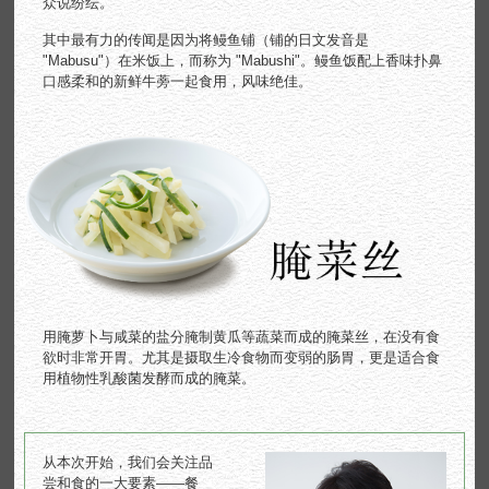
众说纷纭。
其中最有力的传闻是因为将鳗鱼铺（铺的日文发音是
"Mabusu"）在米饭上，而称为 "Mabushi"。鳗鱼饭配上香味扑鼻
口感柔和的新鲜牛蒡一起食用，风味绝佳。
用腌萝卜与咸菜的盐分腌制黄瓜等蔬菜而成的腌菜丝，在没有食
欲时非常开胃。尤其是摄取生冷食物而变弱的肠胃，更是适合食
用植物性乳酸菌发酵而成的腌菜。
从本次开始，我们会关注品
尝和食的一大要素——餐