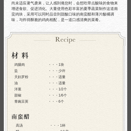
尚未适应暑气袭来，让人感到倦怠时，会想吃带点酸味的食物来
增进食欲、促进消化。大量使用色彩丰富的夏季蔬菜制作这道南
蛮鸡块，采用可以同时品尝到甜酸口味的南蛮醋和薄片酸橘调
味，与炸得酥脆的鸡肉相配，是一道口感清爽的菜肴。
鸡腿肉
1块
盐
少许
天妇罗粉
适量
油
适量
洋葱
1/2个
甜椒
1/6个
青豌豆荚
6个
高汤
1杯