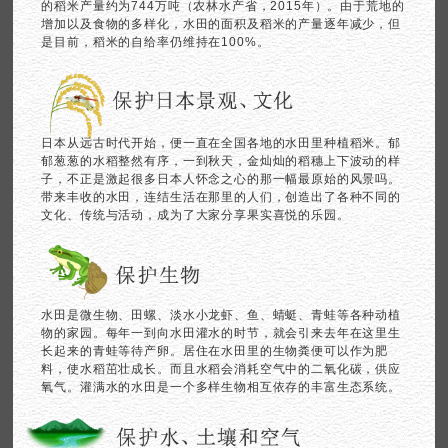
的稻米产量约为744万吨（农林水产省，2015年）。由于荒地的
增加以及食物的多样化，水田的面积及稻米的产量逐年减少，但
是目前，稻米的自给率仍维持在100%。
日本从远古时代开始，便一直在全国各地的水田里种植稻米。郁
郁葱葱的水稻整然有序，一到秋天，金灿灿的稻穗上下波动的样
子，不正是激起很多日本人怀念之心的那一幅最原始的风景吗。
带来丰收的水田，连结生活在那里的人们，创造出了各种不同的
文化、传统与活动，成为了大家分享果实喜悦的乐园。
水田是微生物、田螺、淡水小龙虾、鱼、蜻蜓、青蛙等各种动植
物的家园。每年一到向水田灌水的时节，就会引来去年在这里生
长起来的青蛙等待产卵。居住在水田里的生物粪便可以作为肥
料，使水稻茁壮成长。而且水稻会消耗空气中的二氧化碳，供应
氧气。灌满水的水田是一个多样生物相互依存的丰富生态系统。