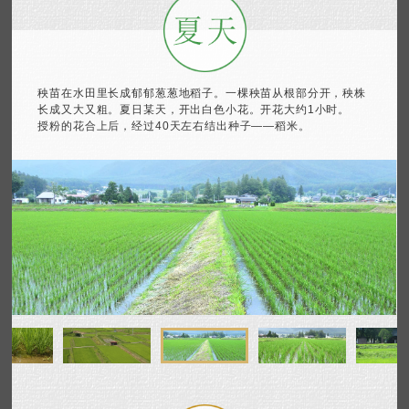
秧苗在水田里长成郁郁葱葱地稻子。
一棵秧苗从根部分开，秧株
长成又大又粗。
夏日某天，开出白色小花。开花大约1小时。
授粉的花合上后，经过40天左右结出种子——稻米。