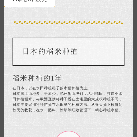
在日本，以在水田种植稻子的水稻种植为主。
日本国土山地多，平原少，也开垦山坡斜，活用梯田，打造小水
田种植稻米。与欧洲直接将种子播在土壤里的大规模种植不同，
日本主要采用将秧苗插在水田里的种植方法。从春天插下秧苗到
秋天的收获，在水、肥料、除草等细致管理下，精心种植水稻。