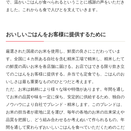
で、温かいごはんが食べられるということに感謝の声をいただき
ました。これからも食で人びとを支えていきます。
おいしいごはんをお客様に提供するために
厳選された国産のお米を使用し、鮮度の良さにこだわっていま
す。全国に４カ所ある自社を含む精米工場で精米し、精米したて
の鮮度の高いお米を各店舗に届ける。お店ではできる限り炊き立
てのごはんをお客様に提供する。弁当でも定食でも、ごはんのお
いしさは最も重要なもののひとつだと考えます。
ただ、お米は銘柄により様々な味や特徴があります。年間を通し
てお米の品質や味を一定に保ち、安定的に供給するため、独自の
ノウハウにより自社でブレンド・精米します。このブレンドは、
お米の担当者が産地に足を運び、毎年の各地のお米の出来栄えや
品質を把握し、どう組み合わせるか考えぬいて作られるもの。年
間を通して変わらずおいしいごはんを食べていただくためのこだ