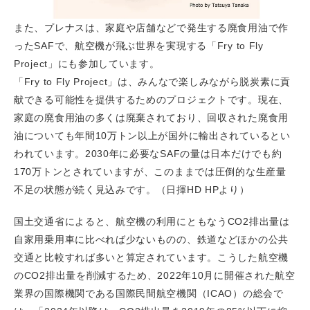
また、プレナスは、家庭や店舗などで発生する廃食用油で作
ったSAFで、航空機が飛ぶ世界を実現する「Fry to Fly
Project」にも参加しています。
「Fry to Fly Project」は、みんなで楽しみながら脱炭素に貢
献できる可能性を提供するためのプロジェクトです。現在、
家庭の廃食用油の多くは廃棄されており、回収された廃食用
油についても年間10万トン以上が国外に輸出されているとい
われています。2030年に必要なSAFの量は日本だけでも約
170万トンとされていますが、このままでは圧倒的な生産量
不足の状態が続く見込みです。（日揮HD HPより）
国土交通省によると、航空機の利用にともなうCO2排出量は
自家用乗用車に比べれば少ないものの、鉄道などほかの公共
交通と比較すれば多いと算定されています。こうした航空機
のCO2排出量を削減するため、2022年10月に開催された航空
業界の国際機関である国際民間航空機関（ICAO）の総会で