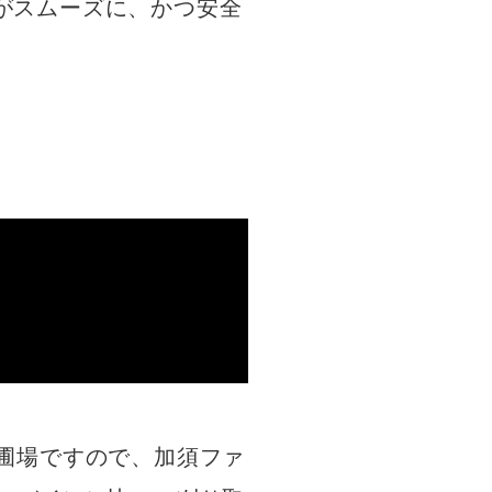
がスムーズに、かつ安全
。
圃場ですので、加須ファ